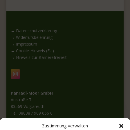
→ Datenschutzerklärung
→ Widerrufsbelehrung
→ Impressum
→ Cookie-Hinweis (EU)
→ Hinweis zur Barrierefreiheit
Panradl-Moor GmbH
Austraße 7
83569 Vogtareuth
Tel. 08038 / 909 656 0
Fax: 08038 / 909 656 1
Zustimmung verwalten
E-Mail:
info@panradl-moor.de