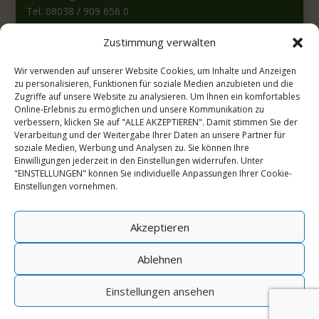
Tel. 08038 / 909 656 0
Fax: 08038 / 909 656 1
Zustimmung verwalten
E-Mail:
info@panradl-moor.de
Wir verwenden auf unserer Website Cookies, um Inhalte und Anzeigen
Öffnungszeiten:
zu personalisieren, Funktionen für soziale Medien anzubieten und die
Zugriffe auf unsere Website zu analysieren. Um Ihnen ein komfortables
Montag – Donnerstag
Online-Erlebnis zu ermöglichen und unsere Kommunikation zu
8.00 – 12.30 Uhr und
verbessern, klicken SIe auf "ALLE AKZEPTIEREN". Damit stimmen Sie der
14.00 – 16.30 Uhr
Verarbeitung und der Weitergabe Ihrer Daten an unsere Partner für
Oder nach Vereinbarung
soziale Medien, Werbung und Analysen zu. Sie können Ihre
Einwilligungen jederzeit in den Einstellungen widerrufen. Unter
"EINSTELLUNGEN" können Sie individuelle Anpassungen Ihrer Cookie-
Einstellungen vornehmen.
Bestellung widerrufen
Akzeptieren
Ablehnen
Einstellungen ansehen